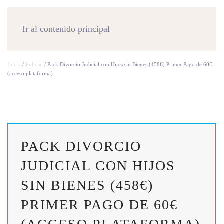
MENÚ
Ir al contenido principal
Inicio
/
Judicial
/ Pack Divorcio Judicial con Hijos sin Bienes (458€) Primer Pago de 60€
(acceso plataforma)
PACK DIVORCIO
JUDICIAL CON HIJOS
SIN BIENES (458€)
PRIMER PAGO DE 60€