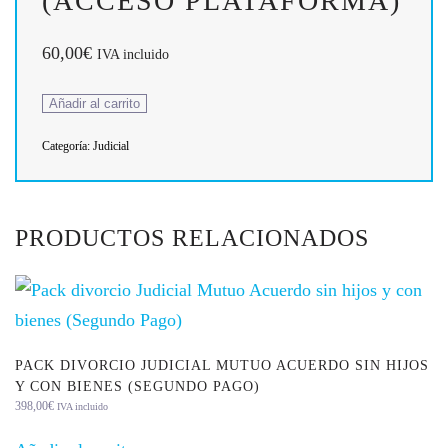
(ACCESO PLATAFORMA)
60,00
€
IVA incluido
Pack
Añadir al carrito
Divorcio
Categoría:
Judicial
Judicial
con
Hijos
PRODUCTOS RELACIONADOS
sin
Bienes
(458€)
Primer
PACK DIVORCIO JUDICIAL MUTUO ACUERDO SIN HIJOS
Pago
Y CON BIENES (SEGUNDO PAGO)
de
398,00
€
IVA incluido
60€