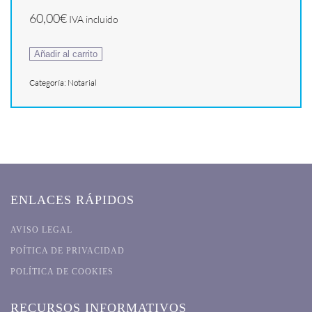
60,00
€
IVA incluido
Pack
Añadir al carrito
Divorcio
Categoría:
Notarial
Notarial
(350€)
Primer
Pago
de
60€
ENLACES RÁPIDOS
(acceso
AVISO LEGAL
plataforma)
POÍTICA DE PRIVACIDAD
cantidad
POLÍTICA DE COOKIES
RECURSOS INFORMATIVOS