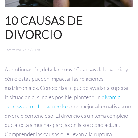
10 CAUSAS DE
DIVORCIO
Escrito en
07/12/2023
.
A continuación, detallaremos 10 causas del divorcio y
cómo estas pueden impactar las relaciones
matrimoniales. Conocerlas te puede ayudar a superar
la situación o, si no es posible, plantear un
divorcio
express de mutuo acuerdo
como mejor alternativa a un
divorcio contencioso. El divorcio es un tema complejo
que afecta a muchas parejas en la sociedad actual.
Comprender las causas que llevan a la ruptura