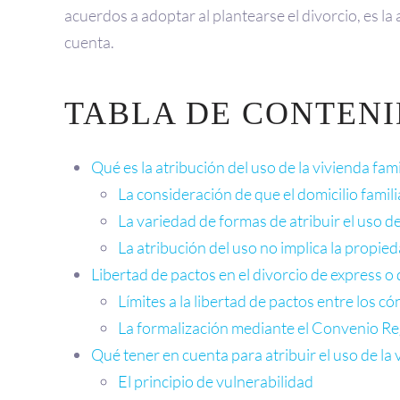
acuerdos a adoptar al plantearse el divorcio, es l
cuenta.
TABLA DE CONTEN
Qué es la atribución del uso de la vivienda fami
La consideración de que el domicilio famili
La variedad de formas de atribuir el uso de
La atribución del uso no implica la propie
Libertad de pactos en el divorcio de express 
Límites a la libertad de pactos entre los c
La formalización mediante el Convenio Re
Qué tener en cuenta para atribuir el uso de la 
El principio de vulnerabilidad