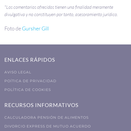
*Los comentarios ofrecidos tienen una finalidad meramente
divulgativa y no constituyen por tanto, asesoramiento jurídico.
Foto de
Gursher Gill
ENLACES RÁPIDOS
AVISO LEGAL
POÍTICA DE PRIVACIDAD
POLÍTICA DE COOKIES
RECURSOS INFORMATIVOS
CALCULADORA PENSIÓN DE ALIMENTOS
DIVORCIO EXPRESS DE MUTUO ACUERDO